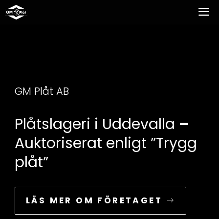
Hoppa
M
till
innehåll
GM Plåt AB
Plåtslageri i Uddevalla
–
Auktoriserat enligt ”Trygg
plåt”
LÄS MER OM FÖRETAGET