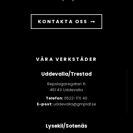
KONTAKTA OSS
VÅRA VERKSTÄDER
Uddevalla/Trestad
Repslagaregatan 6
451 43 Uddevalla
Telefon:
0522-170 40
E-post:
uddevalla@gmplat.se
Lysekil/Sotenäs