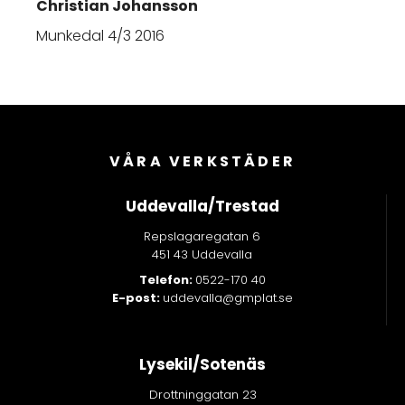
Christian Johansson
Munkedal 4/3 2016
VÅRA VERKSTÄDER
Uddevalla/Trestad
Repslagaregatan 6
451 43 Uddevalla
Telefon:
0522-170 40
E-post:
uddevalla@gmplat.se
Lysekil/Sotenäs
Drottninggatan 23