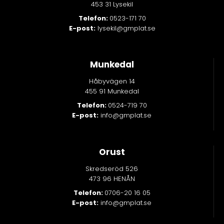
453 31 Lysekil
Telefon:
0523-171 70
E-post:
lysekil@gmplat.se
Munkedal
Håbyvägen 14
455 91 Munkedal
Telefon:
0524-719 70
E-post:
info@gmplat.se
Orust
Skredseröd 526
473 96 HENÅN
Telefon:
0706-20 16 05
E-post:
info@gmplat.se