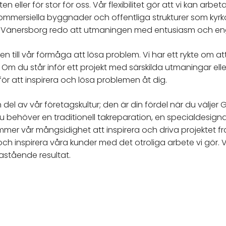
ten eller för stor för oss. Vår flexibilitet gör att vi kan arbet
kommersiella byggnader och offentliga strukturer som kyrkor
re i Vänersborg redo att utmaningen med entusiasm och 
n till vår förmåga att lösa problem. Vi har ett rykte om at
 du står inför ett projekt med särskilda utmaningar ell
för att inspirera och lösa problemen åt dig.
del av vår företagskultur; den är din fördel när du väljer 
u behöver en traditionell takreparation, en specialdesign
mer vår mångsidighet att inspirera och driva projektet fra
ch inspirera våra kunder med det otroliga arbete vi gör. V
nastående resultat.