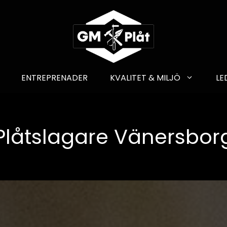
ENTREPRENADER
KVALITET & MILJÖ
LE
Plåtslagare Vänersbor