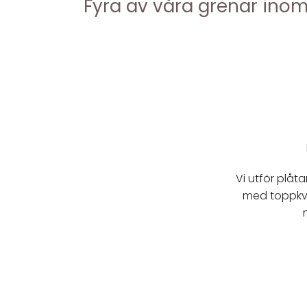
Fyra av våra grenar inom
Vi utför plåt
med toppkv