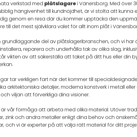
timata verkstad med
plåtslagare
i Vänersborg. Med över 3
ubblig hängivenhet till kundnöjdhet, är vi stolta att kunn
da dig genom en resa där du kommer upptäcka den uppmär
till det mest självklara valet för allt inom plåt i Vänersbo
en grundläggande del av plåtslageribranschen, och vi har
nstallera, reparera och underhålla tak av olika slag, inklus
tår vikten av att säkerställa att taket på ditt hus eller din b
erkan.
ngar tar verkligen fart när det kommer till specialdesignad
a arkitektoniska detaljer, moderna konstverk i metall ell
h viljan att förverkliga dina visioner.
 är vår förmåga att arbeta med olika material. Utöver tradi
 zink och andra metaller enligt dina behov och önskemål.
 och vi är experter på att välja rätt material för ditt proje