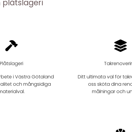
 plåtslageri
Plåtslageri
Takrenoveri
arbete i Västra Götaland
Ditt ultimata val för tak
alitet och mångsidiga
oss sköta dina ren
materialval.
målningar och un