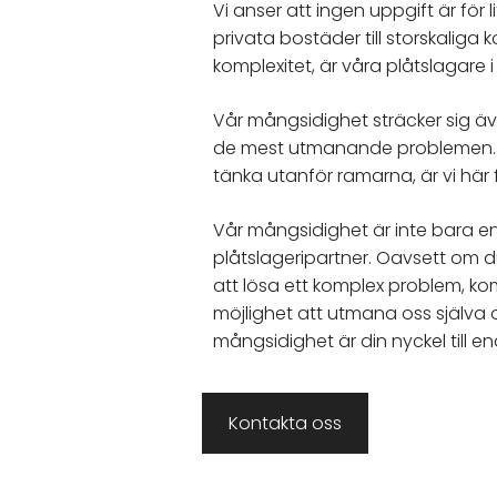
Vi anser att ingen uppgift är för li
privata bostäder till storskaliga 
komplexitet, är våra plåtslaga
Vår mångsidighet sträcker sig äve
de mest utmanande problemen. Om
tänka utanför ramarna, är vi här 
Vår mångsidighet är inte bara en 
plåtslageripartner. Oavsett om d
att lösa ett komplex problem, kom
möjlighet att utmana oss själva o
mångsidighet är din nyckel till e
Kontakta oss