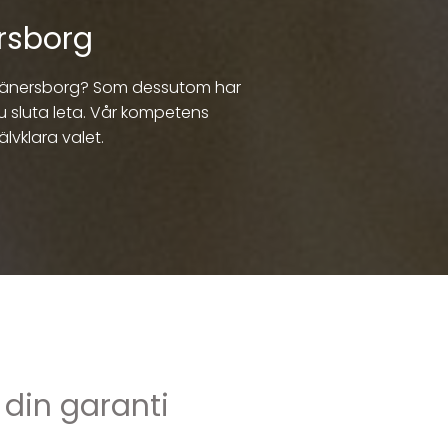
rsborg
 i Vänersborg? Som dessutom har
u sluta leta. Vår kompetens
älvklara valet.
 din garanti