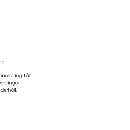
ng
renovering. Låt
overingar,
derhåll.