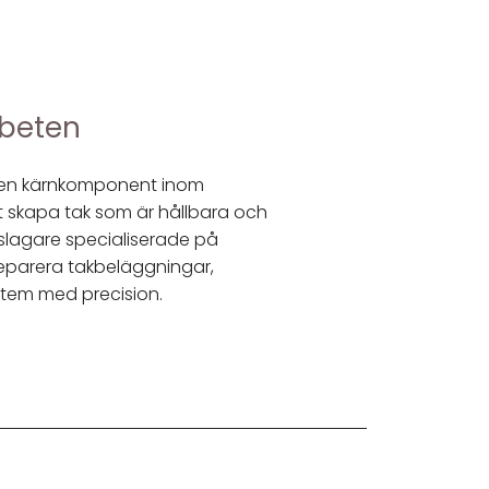
rbeten
r en kärnkomponent inom
tt skapa tak som är hållbara och
tslagare specialiserade på
reparera takbeläggningar,
stem med precision.