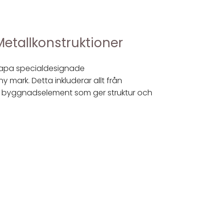
etallkonstruktioner
kapa specialdesignade
y mark. Detta inkluderar allt från
ika byggnadselement som ger struktur och