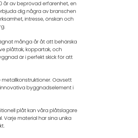
0 år av beprövad erfarenhet, en
a erbjuda dig några av branschen
ksamhet, intresse, önskan och
rg.
 ägnat många år åt att behärska
ive plåttak, koppartak, och
yggnad är i perfekt skick för att
e metallkonstruktioner. Oavsett
er innovativa byggnadselement i
tionell plåt kan våra plåtslagare
 Varje material har sina unika
kt.