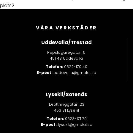
VÅRA VERKSTÄDER
Uddevalla/Trestad
Repslagaregatan 6
451 43 Uddevalla
Telefon:
0522-170 40
E-post:
uddevalla@gmplat.se
Lysekil/Sotenäs
Drottninggatan 23
453 31 Lysekil
Telefon:
0523-171 70
E-post:
lysekil@gmplat.se