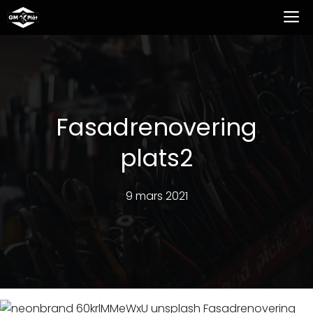
Hoppa
M
till
innehåll
Fasadrenovering
plats2
9 mars 2021