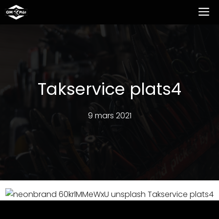
Hoppa
M
till
innehåll
Takservice plats4
9 mars 2021