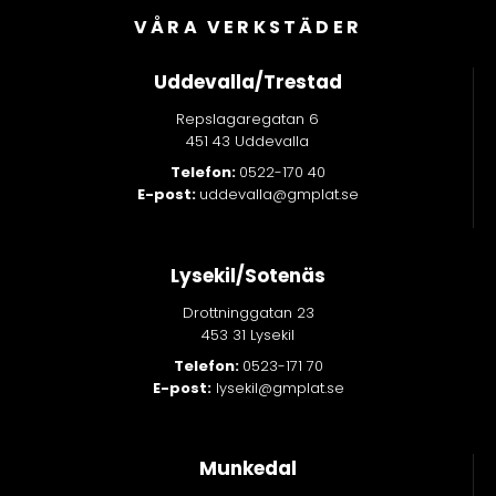
VÅRA VERKSTÄDER
Uddevalla/Trestad
Repslagaregatan 6
451 43 Uddevalla
Telefon:
0522-170 40
E-post:
uddevalla@gmplat.se
Lysekil/Sotenäs
Drottninggatan 23
453 31 Lysekil
Telefon:
0523-171 70
E-post:
lysekil@gmplat.se
Munkedal