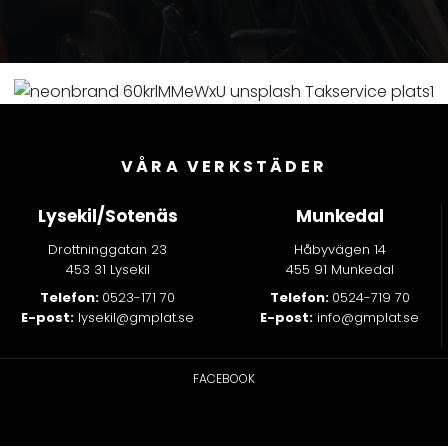
VÅRA VERKSTÄDER
Lysekil/Sotenäs
Munkedal
Drottninggatan 23
Håbyvägen 14
453 31 Lysekil
455 91 Munkedal
Telefon:
0523-171 70
Telefon:
0524-719 70
E-post:
lysekil@gmplat.se
E-post:
info@gmplat.se
FACEBOOK