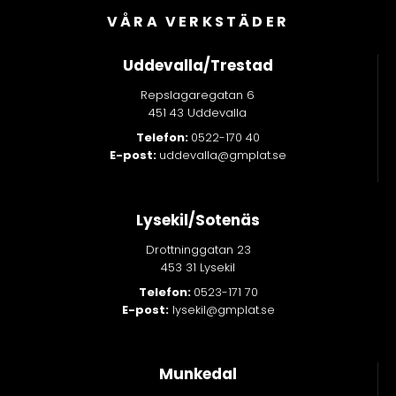
VÅRA VERKSTÄDER
Uddevalla/Trestad
Repslagaregatan 6
451 43 Uddevalla
Telefon:
0522-170 40
E-post:
uddevalla@gmplat.se
Lysekil/Sotenäs
Drottninggatan 23
453 31 Lysekil
Telefon:
0523-171 70
E-post:
lysekil@gmplat.se
Munkedal