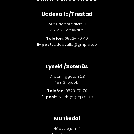
r
f
Uddevalla/Trestad
ä
Repslagaregatan 6
l
451 43 Uddevalla
t
Telefon:
0522-170 40
e
E-post:
uddevalla@gmplat.se
t
t
o
Lysekil/Sotenäs
m
Drottninggatan 23
t
453 31 Lysekil
.
Telefon:
0523-171 70
E-post:
lysekil@gmplat.se
Munkedal
Håbyvägen 14