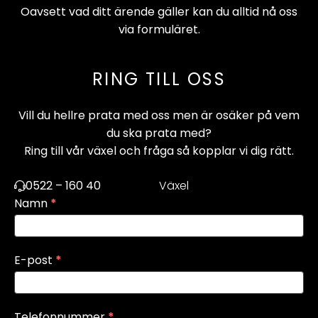
Oavsett vad ditt ärende gäller kan du alltid nå oss
via formuläret.
RING TILL OSS
Vill du hellre prata med oss men är osäker på vem
du ska prata med?
Ring till vår växel och fråga så kopplar vi dig rätt.
0522 – 160 40
Växel
Kontakt
Namn
O
*
m
d
u
E-post
*
ä
r
m
Telefonnummer
*